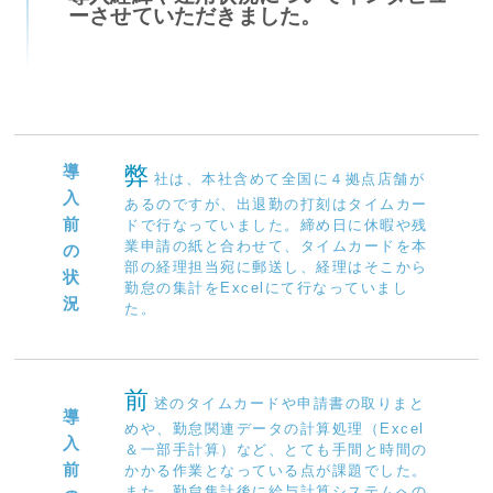
ーさせていただきました。
導
弊
社は、本社含めて全国に４拠点店舗が
入
あるのですが、出退勤の打刻はタイムカー
前
ドで行なっていました。締め日に休暇や残
業申請の紙と合わせて、タイムカードを本
の
部の経理担当宛に郵送し、経理はそこから
状
勤怠の集計をExcelにて行なっていまし
況
た。
前
述のタイムカードや申請書の取りまと
導
めや、勤怠関連データの計算処理（Excel
入
＆一部手計算）など、とても手間と時間の
前
かかる作業となっている点が課題でした。
また、勤怠集計後に給与計算システムへの