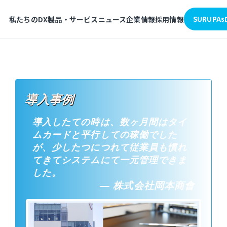
私たちのDX
製品・サービス
ニュース
企業情報
採用情報
SURUPA
導入事例
導入したての時は、数ヶ月間はタイ
ムカードと平行しての稼働でした
が、少したつにつれて従業員も慣れ
てきてシステムにて一元管理できま
した。
株式会社岡本商會