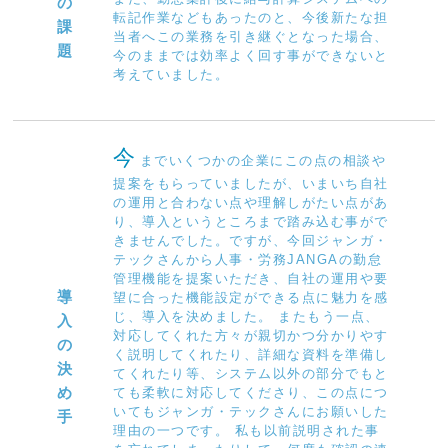
の
転記作業などもあったのと、今後新たな担
課
当者へこの業務を引き継ぐとなった場合、
題
今のままでは効率よく回す事ができないと
考えていました。
今
までいくつかの企業にこの点の相談や
提案をもらっていましたが、いまいち自社
の運用と合わない点や理解しがたい点があ
り、導入というところまで踏み込む事がで
きませんでした。ですが、今回ジャンガ・
テックさんから人事・労務JANGAの勤怠
管理機能を提案いただき、自社の運用や要
導
望に合った機能設定ができる点に魅力を感
じ、導入を決めました。 またもう一点、
入
対応してくれた方々が親切かつ分かりやす
の
く説明してくれたり、詳細な資料を準備し
決
てくれたり等、システム以外の部分でもと
め
ても柔軟に対応してくださり、この点につ
いてもジャンガ・テックさんにお願いした
手
理由の一つです。 私も以前説明された事