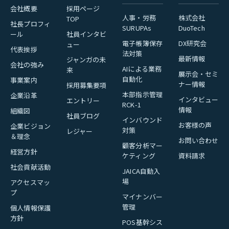
会社概要
採用ページ
人事・労務
株式会社
TOP
社長プロフィ
SURUPAs
DuoTech
ール
社員インタビ
電子帳簿保存
DX研究会
ュー
代表挨拶
法対策
最新情報
ジャンガの未
会社の強み
AIによる業務
来
展示会・セミ
自動化
事業案内
ナー情報
採用募集要項
本部指示管理
企業沿革
インタビュー
エントリー
RCK-1
情報
組織図
社員ブログ
インバウンド
お客様の声
企業ビジョン
対策
レジャー
＆理念
お問い合わせ
顧客分析マー
経営方針
ケティング
資料請求
社会貢献活動
JAICA自動入
場
アクセスマッ
プ
マイナンバー
管理
個人情報保護
方針
POS基幹シス