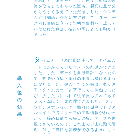
を忘れてしまったりして、何度も確認の連
絡を取らせてもらった際も、親切に且つ分
かりやすく教えていただきました。システ
ムやIT知識が少ない方に対して、ユーザー
と同じ目線に立って説明や資料を作成して
いただけた点は、検討の際にとても助かり
ました。
タ
イムカードの廃止に伴って、タイムカ
ードにかかっていたコストの削減ができま
した。また、データも自動集計になったの
導
で、郵送や収集・集計の手間も省けるよう
になりました。導入したての時は、数ヶ月
入
間はタイムカードと平行しての稼働でした
後
が、少したつにつれて従業員も慣れてきて
の
システムにて一元管理できました。 クラ
効
ウドシステムなので、離れた拠点でもリア
ルタイムで各スタッフの出勤情報がわかっ
果
たり、締め日前でも毎日の集計データを確
認できているので、これまで以上に勤怠管
理に対して適切な管理ができるようになっ