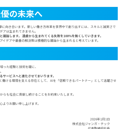
最優の未来へ
摯に向き合います。新しい働き方改革を世界中で創り出すには、スキルと誠実さで
イデアは生まれてきません。
議論します。 遠慮から生まれてくる失敗を100％を無くしていきます。
アイデアや最善の解決策は積極的な議論から生まれると考えています。
に培った経験と技術を礎に、
ら、
るサービスへと進化させてまいります。
く働ける環境を支える存在として、 AIを「信頼できるパートナー」として活躍させ
れからも社会に貢献し続けることをお約束いたします。
心よりお願い申し上げます。
2026年1月1日
株式会社ジャンガ・テック
代表取締役社長