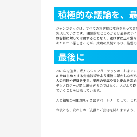
積極的な議論を、
ジャンガテックは、すべてのお客様に敬意をもって真
実現していきます。 閉鎖的なところからは最善のア
お客様に対しては臆することなく、逃げずに正々堂々と
あたたかい厳しさこそが、成功の真髄であり、最優の
最後に
2026年を迎え、私たちジャンガ・テックはこれまで
AIをはじめとする先進技術をより実務に活かしなが
人の判断や経験を支え、業務の効率や質と安心を高め
テクノロジーが前に出過ぎるのではなく、人がより良
ていくことを目指しています。
人と組織の可能性を引き出すパートナーとして、 こ
今後とも、変わらぬご支援とご指導を賜りますよう、