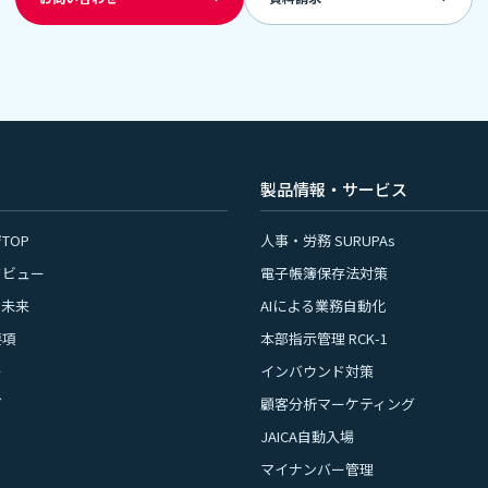
製品情報・サービス
TOP
人事・労務 SURUPAs
タビュー
電子帳簿保存法対策
の未来
AIによる業務自動化
要項
本部指示管理 RCK-1
ー
インバウンド対策
グ
顧客分析マーケティング
JAICA自動入場
マイナンバー管理