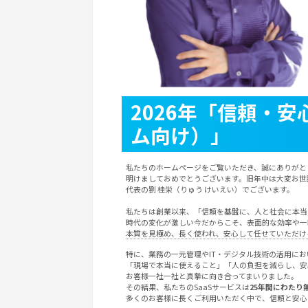
2026年「信頼・
ム向け）」
私たちのホームページをご覧いただき、誠にありがと
明けましておめでとうございます。旧年中は大変お世
代表の劉 桂栄（りゅう けいえい）でございます。
私たちは創業以来、「信頼を基盤に、人と社会に本当
時代の変化が激しい今だからこそ、表面的な効率や一
本質を見極め、長く使われ、安心して任せていただけ
特に、業務の一元管理やIT・デジタル技術の活用にお
「現場で本当に使えること」「人の負担を減らし、安
お客様一社一社と真摯に向き合ってまいりました。
その結果、私たちのSaaSサービスは
25年間にわたり
多くのお客様に長くご利用いただく中で、信頼と安心