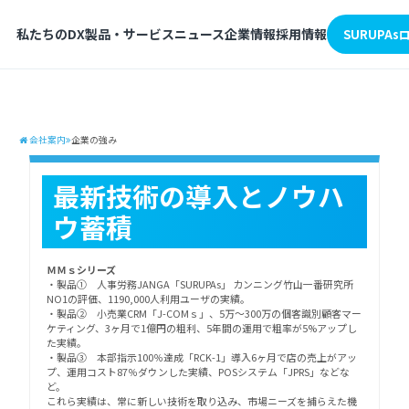
私たちのDX
製品・サービス
ニュース
企業情報
採用情報
SURUPA
会社案内
企業の強み
最新技術の導入とノウハ
ウ蓄積
ＭＭｓシリーズ
・製品① 人事労務JANGA「SURUPAs」 カンニング竹山一番研究所
NO1の評価、1190,000人利用ユーザの実績。
・製品② 小売業CRM「J-COMｓ」、5万～300万の個客識別顧客マー
ケティング、3ヶ月で1億円の粗利、5年間の運用で粗率が5%アップし
た実績。
・製品③ 本部指示100％達成「RCK-1」導入6ヶ月で店の売上がアッ
プ、運用コスト87％ダウンした実績、POSシステム「JPRS」などな
ど。
これら実績は、常に新しい技術を取り込み、市場ニーズを捕らえた機