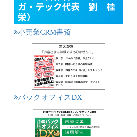
ガ・テック代表 劉 桂
栄）
小売業CRM書斎
バックオフィスDX