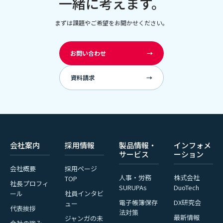
一緒に考えます。
まずは課題やご希望をお聞かせください。
お問い合わせ
→
資料請求
→
会社案内
採用情報
製品情報・
インフォメ
サービス
ーション
会社概要
採用ページ
人事・労務
株式会社
TOP
社長プロフィ
SURUPAs
DuoTech
ール
社員インタビ
電子帳簿保存
DX研究会
ュー
代表挨拶
法対策
最新情報
ジャンガの未