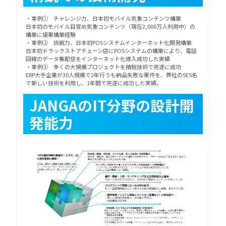
・事例① チャレンジ力、日本初モバイル気象コンテンツ構築
日本初のモバイル目覚め気象コンテンツ（現在2,000万人利用中）の
構築に提案構築経験
・事例② 挑戦力、日本初POSシステムインターネット化開発構築
日本初ドラックストアチェーン店にPOSシステムの構築により、電話
回線のデータ集配信をインターネット化導入成功した実績
・事例③ 多くの大規模プロジェクトを精鋭技術で完遂に成功
ERP大手企業が30人規模で2年行うも納品失敗な案件を、弊社のSE5名
で新しい技術を利用し、1年間で完遂に成功した実績。
JANGAのIT分野の設計開
発能力