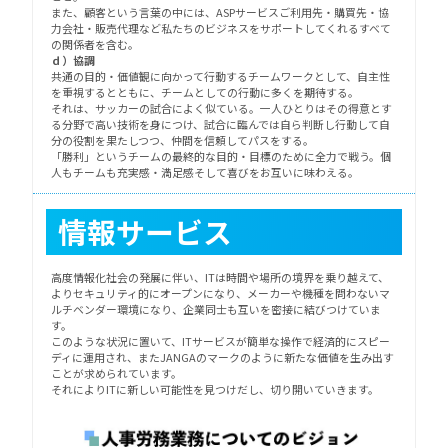
また、顧客という言葉の中には、ASPサービスご利用先・購買先・協
力会社・販売代理など私たちのビジネスをサポートしてくれるすべて
の関係者を含む。
ｄ）協調
共通の目的・価値観に向かって行動するチームワークとして、自主性
を重視するとともに、チームとしての行動に多くを期待する。
それは、サッカーの試合によく似ている。一人ひとりはその得意とす
る分野で高い技術を身につけ、試合に臨んでは自ら判断し行動して自
分の役割を果たしつつ、仲間を信頼してパスをする。
「勝利」というチームの最終的な目的・目標のために全力で戦う。個
人もチームも充実感・満足感そして喜びをお互いに味わえる。
情報サービス
高度情報化社会の発展に伴い、ITは時間や場所の境界を乗り越えて、
よりセキュリティ的にオープンになり、メーカーや機種を問わないマ
ルチベンダー環境になり、企業同士も互いを密接に結びつけていま
す。
このような状況に置いて、ITサービスが簡単な操作で経済的にスピー
ディに運用され、またJANGAのマークのように新たな価値を生み出す
ことが求められています。
それによりITに新しい可能性を見つけだし、切り開いていきます。