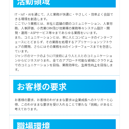
活動領域
IT・IoT・AIを通じて、人と業務が快適に・やさしく・効率よく会話で
きる環境を創造します。
ここでいう業務とは、本社と店舗の間のコミュニケーション、人事労
務、人事評価、小売業CRM及び他業種の業務等々システム設計・開
発・運用・ASPサービス等々まであらゆる業務をいいます。
また、コミュニケーションとは、単に人とコンピュータのインターフ
ェースにとどまらず、その業務を処理するアプリケーションソフトウ
ェアの開発、さらにはその業務をAIのインターフェースまでを包含し
ています。
ジャンガのマークのようにIT技術により人と人とのコミュニケーショ
ンからビジネスがうまれ、全てのアプローチ可能な領域にクラウド上
でのコミュニケーションを目指、業務効率化、生産性向上を目指しま
す。
お客様の要求
お客様の要求、お客様のわがままな要求は企業成長へのトリガーと心
得、このわがままな要求を受け入れることで新たな「挑戦」があると
考えております。
職場環境