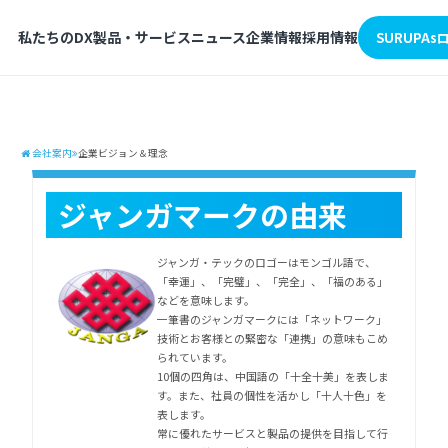
私たちのDX
製品・サービス
ニュース
企業情報
採用情報
SURUPA
会社案内
企業ビジョン＆理念
ジャンガマークの由来
ジャンガ・テックのロゴーはモンゴル語で、
「幸運」、「完璧」、「完全」、「福のある」
などを意味します。
一筆書のジャンガマークには「ネットワーク」
技術とお客様との緊密な「連携」の意味もこめ
られています。
10個の四角は、中国語の「十全十美」を表しま
す。また、社員の個性を活かし「十人十色」を
表します。
常に優れたサービスと製品の提供を目指して行