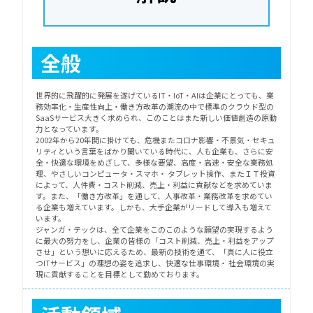
全般
世界的に飛躍的に発展を遂げているIT・IoT・AIは企業にとっても、業
務効率化・生産性向上・働き方改革の潮流の中で標準のクラウド型の
SaaSサービス大きく求められ、このことはまた新しい価値創造の原動
力となっています。
2002年から20年間に掛けても、危機またコロナ影響・不景気・セキュ
リティという言葉をばかり聞いている時代に、人も企業も、さらに安
全・快適な環境をめざして、多様な要望、高度・高速・安全な業務処
理、やさしいコンピュータ・スマホ・ タブレット操作、またＩＴ投資
によって、人件費・コスト削減、売上・利益に貢献などを求めていま
す。また、「働き方改革」を通して、人事改革・業務改革を求めてい
る企業も増えています。しかも、大手企業がリードして導入も増えて
います。
ジャンガ・テックは、全て企業をこのこのような願望の実現するよう
に最大の努力をし、企業の皆様の「コスト削減、売上・利益をアップ
させ」という想いに応えるため、最新の技術を通て、「真に人に役立
つITサービス」の理想の姿を追求し、快適な仕事環境・ 社会環境の実
現に貢献することを目標として勤めております。