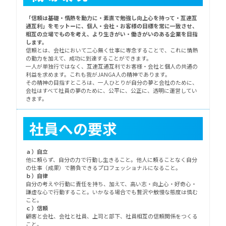
「信頼は基礎・情熱を動力に・素直で勉強し向上心を持って・互連互
通互利」をモットーに、個人・会社・お客様の目標を常に一致させ、
相互の立場でものを考え、より生きがい・働きがいのある企業を目指
します。
信頼とは、会社において二心無く仕事に専念することで、これに情熱
の動力を加えて、成功に到達することができます。
一人が単独行ではなく、互連互通互利でお客様・会社と個人の共通の
利益を求めます。これも我がJANGA人の精神であります。
その精神の目指すところは、一人ひとりが自分の夢と会社のために、
会社はすべて社員の夢のために、公平に、公正に、透明に運営してい
きます。
社員への要求
ａ）自立
他に頼らず、自分の力で行動し生きること。他人に頼ることなく自分
の仕事（成果）で勝負できるプロフェッショナルになること。
ｂ）自律
自分の考えや行動に責任を持ち、加えて、高い志・向上心・好奇心・
謙虚な心で行動すること。いかなる場合でも贅沢や敖慢な態度は慎む
こと。
ｃ）信頼
顧客と会社、会社と社員、上司と部下、社員相互の信頼関係をつくる
こと。