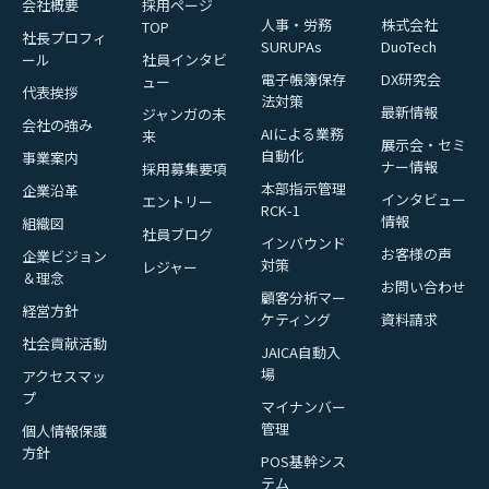
会社概要
採用ページ
人事・労務
株式会社
TOP
社長プロフィ
SURUPAs
DuoTech
ール
社員インタビ
電子帳簿保存
DX研究会
ュー
代表挨拶
法対策
最新情報
ジャンガの未
会社の強み
AIによる業務
来
展示会・セミ
自動化
事業案内
ナー情報
採用募集要項
本部指示管理
企業沿革
インタビュー
エントリー
RCK-1
情報
組織図
社員ブログ
インバウンド
お客様の声
企業ビジョン
対策
レジャー
＆理念
お問い合わせ
顧客分析マー
経営方針
ケティング
資料請求
社会貢献活動
JAICA自動入
場
アクセスマッ
プ
マイナンバー
管理
個人情報保護
方針
POS基幹シス
テム