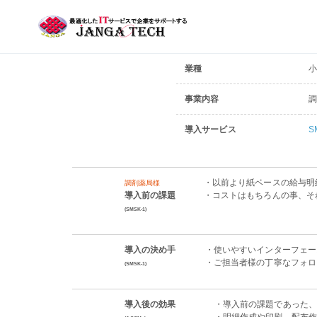
業種
小
事業内容
調
導入サービス
S
・以前より紙ベースの給与明
調剤薬局様
導入前の課題
・コストはもちろんの事、そ
(SMSK-1)
導入の決め手
・使いやすいインターフェー
・ご担当者様の丁寧なフォロ
(SMSK-1)
導入後の効果
・導入前の課題であった