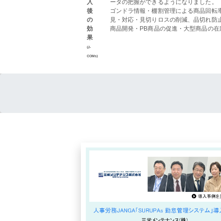
入
ータの把握ができるようになりました。
後
ゴンドラ情報・棚割管理による商品回転
の
見・対応・見切りロスの削減、品切れ防止
効
商品開発・PB商品の促進・大型商品の
果
(J-
COMs)