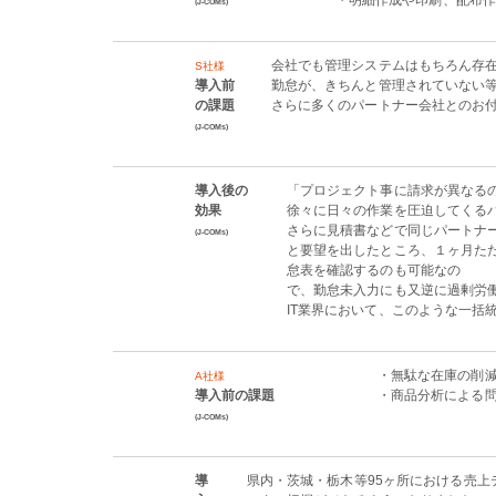
・明細作成や印刷、配布
(J-COMs)
会社でも管理システムはもちろん存
S社様
導入前
勤怠が、きちんと管理されていない
の課題
さらに多くのパートナー会社とのお
(J-COMs)
導入後の
「プロジェクト事に請求が異なる
効果
徐々に日々の作業を圧迫してくる
さらに見積書などで同じパートナー
(J-COMs)
と要望を出したところ、１ヶ月た
怠表を確認するのも可能なの
で、勤怠未入力にも又逆に過剰労
IT業界において、このような一
・無駄な在庫の削
A社様
導入前の課題
・商品分析による
(J-COMs)
導
県内・茨城・栃木等95ヶ所における売上