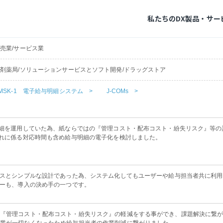
私たちのDX
製品・サー
売業/サービス業
剤薬局/ソリューションサービスとソフト開発/ドラッグストア
MSK-1 電子給与明細システム >
J-COMs >
細を運用していた為、紙ならではの『管理コスト・配布コスト・紛失リスク』等の
れに係る対応時間も含め給与明細の電子化を検討しました。
スとシンプルな設計であった為、システム化してもユーザーや給与担当者共に利用
ーも、導入の決め手の一つです。
、『管理コスト・配布コスト・紛失リスク』の軽減をする事ができ、課題解決に繋