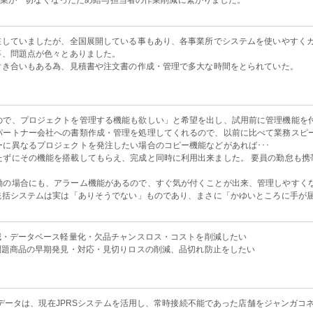
作業が一切なくなったため給与担当者の作業削減に繋がりました。
在していましたが、全国展開している事もあり、各事業所でシステムを使いやすく
等、問題点が色々とありました。
付き合いもある為、見積書や注文書の作成・管理で多大な時間をとられていた。
ので、プロジェクトを管理する機能も欲しい」と希望を出し、試用前に管理機能を
パートナー会社への書類作成・管理を処理してくれるので、以前に比べて業務スピ
に異なるプロジェクトを発注したい場合のコピー機能などがあれば･･･
たずにその機能を搭載してもらえ、完成と同時に利用出来ました。 要員の勤怠も携
働の場合にも、アラーム機能があるので、すぐ気が付くことが出来、管理しやすく
括統括システムは実は「ありそうでない」ものであり、まさに「かゆいところに手が
減・データベース軽量化・欠品チャンスロス・コストを削減したい
問題商品の早期発見・対応・見切りロスの削減、品切れ防止をしたい
データは、現在JPRSシステムを活用し、常時接続不能であった店舗をジャンガコ