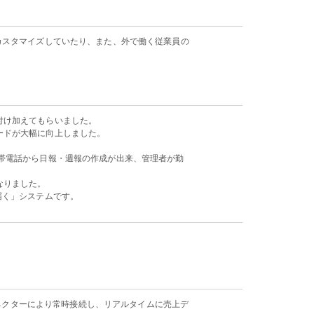
カスタマイズしていたり、また、外で働く従業員の
付け加えてもらいました。
ードが大幅に向上しました。
帯電話から日報・週報の作成が出来、管理者が勤
なりました。
届く」システムです。
ネクターにより常時接続し、リアルタイムに売上デ