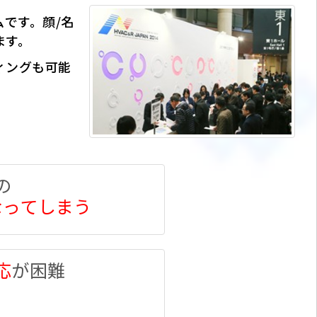
ムです。顔/名
ます。
ィングも可能
の
なってしまう
応
が困難