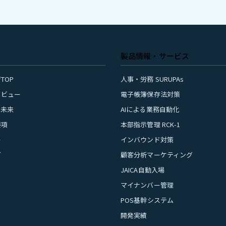
製品情報・サービス
TOP
人事・労務 SURUPAs
タビュー
電子帳簿保存法対策
の未来
AIによる業務自動化
要項
本部指示管理 RCK-1
ー
インバウンド対策
グ
顧客分析マーケティング
JAICA自動入場
マイナンバー管理
POS基幹システム
開発実績