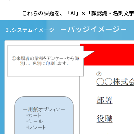
これらの課題を、「AI」✕「顔認識・名刺文
－バッジイメージ－
３.システムイメージ