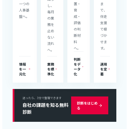
一つの
置・
ま
し、
人事基
育
で、
毎月
盤へ。
成・
伴走
の業
評価
支援
務を
の判
で根
止め
断材
づか
ない
料
せま
流れ
へ。
す。
へ。
判断
情報
業務
をデ
運用
を一
を標
ータ
を定
元化
準化
化
着
迷ったら、3分で整理できます
診断をはじめ
自社の課題を知る無料
る
診断