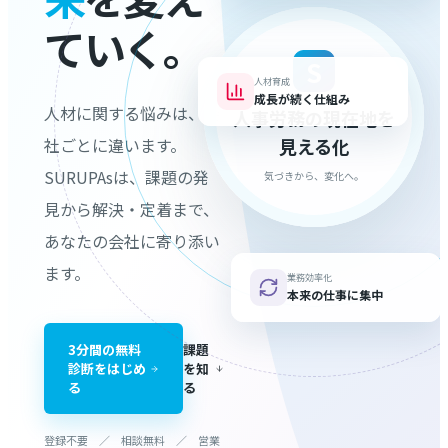
ていく。
S
人材育成
成長が続く仕組み
人材に関する悩みは、会
人事労務の現在地を
社ごとに違います。
見える化
SURUPAsは、課題の発
気づきから、変化へ。
見から解決・定着まで、
あなたの会社に寄り添い
ます。
業務効率化
本来の仕事に集中
3分間の無料
課題
診断をはじめ
を知
る
る
登録不要 ／ 相談無料 ／ 営業