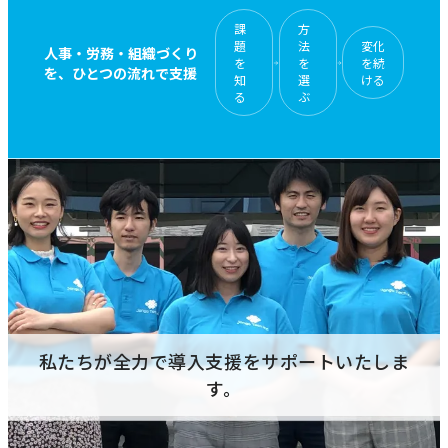
課
方
題
法
変化
人事・労務・組織づくり
を
を
を続
を、ひとつの流れで支援
知
選
ける
る
ぶ
私たちが全力で導入支援をサポートいたしま
す。