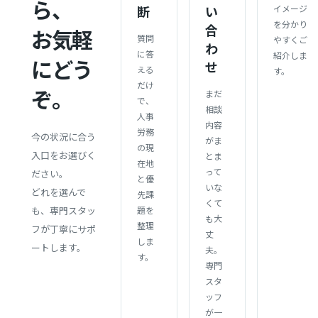
ら、
断
い
イメージ
を分かり
合
お気軽
質問
やすくご
わ
に答
紹介しま
にどう
せ
える
す。
だけ
ぞ。
まだ
で、
相談
人事
内容
労務
今の状況に合う
がま
の現
入口をお選びく
とま
在地
って
ださい。
と優
いな
どれを選んで
先課
くて
も、専門スタッ
題を
も大
整理
フが丁寧にサポ
丈
しま
ートします。
夫。
す。
専門
スタ
ッフ
が一