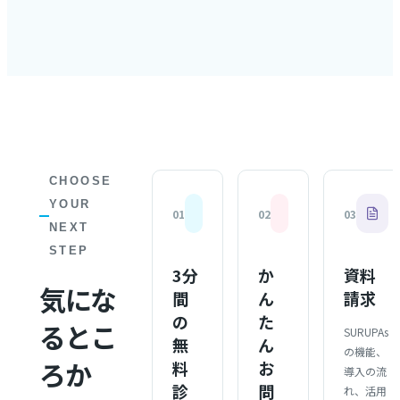
CHOOSE
YOUR
0
1
0
2
0
3
NEXT
STEP
3分
か
資料
気にな
間
ん
請求
の
た
るとこ
SURUPAs
無
ん
の機能、
ろか
料
お
導入の流
診
問
れ、活用