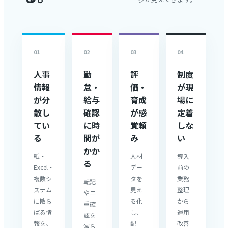
0
1
0
2
0
3
0
4
人事
勤
評
制度
情報
怠・
価・
が現
が分
給与
育成
場に
散し
確認
が感
定着
てい
に時
覚頼
しな
る
間が
み
い
かか
紙・
人材
導入
る
Excel・
デー
前の
複数シ
タを
業務
転記
ステム
見え
整理
や二
に散ら
る化
から
重確
ばる情
し、
運用
認を
報を、
配
改善
減ら