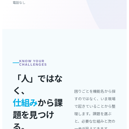
電話なし
KNOW YOUR
CHALLENGES
「人」ではな
く、
困りごとを機能名から探
仕組み
から課
すのではなく、いま現場
で起きていることから整
題を見つけ
理します。課題を選ぶ
と、必要な仕組みと次の
る。
一歩が見えてきます。