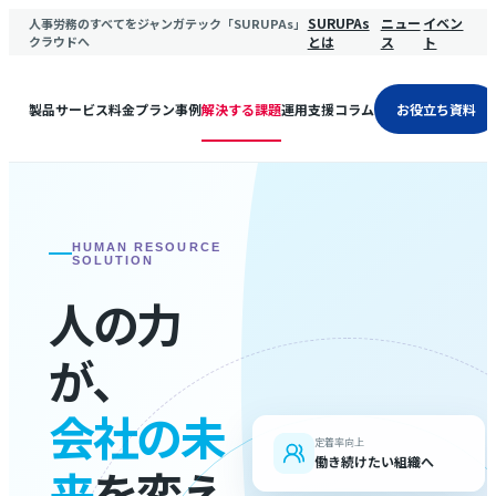
SURUPAs
ニュー
イベン
人事労務のすべてをジャンガテック「SURUPAs」
クラウドへ
とは
ス
ト
製品サービス
料金プラン
事例
解決する課題
運用支援
コラム
お役立ち資料
HUMAN RESOURCE
SOLUTION
人の力
が、
会社の未
定着率向上
働き続けたい組織へ
来
を変え