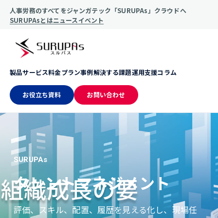
人事労務のすべてをジャンガテック「SURUPAs」クラウドへ
SURUPAsとは
ニュース
イベント
製品サービス
料金プラン
事例
解決する課題
運用支援
コラム
お役立ち資料
お問い合わせ
SURUPAs
タレントマネジメント
評価、スキル、配置、履歴を見える化し、現場任