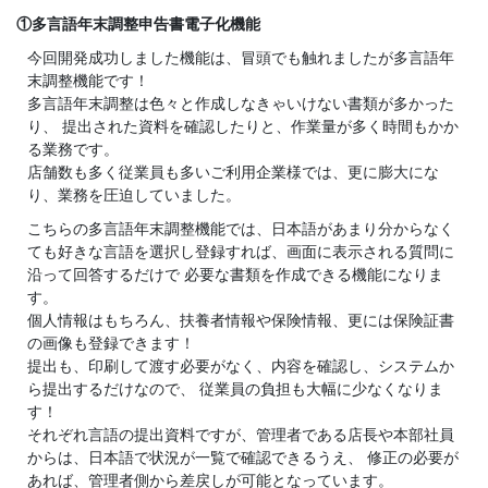
①多言語年末調整申告書電子化機能
今回開発成功しました機能は、冒頭でも触れましたが多言語年
末調整機能です！
多言語年末調整は色々と作成しなきゃいけない書類が多かった
り、 提出された資料を確認したりと、作業量が多く時間もかか
る業務です。
店舗数も多く従業員も多いご利用企業様では、更に膨大にな
り、業務を圧迫していました。
こちらの多言語年末調整機能では、日本語があまり分からなく
ても好きな言語を選択し登録すれば、画面に表示される質問に
沿って回答するだけで 必要な書類を作成できる機能になりま
す。
個人情報はもちろん、扶養者情報や保険情報、更には保険証書
の画像も登録できます！
提出も、印刷して渡す必要がなく、内容を確認し、システムか
ら提出するだけなので、 従業員の負担も大幅に少なくなりま
す！
それぞれ言語の提出資料ですが、管理者である店長や本部社員
からは、日本語で状況が一覧で確認できるうえ、 修正の必要が
あれば、管理者側から差戻しが可能となっています。