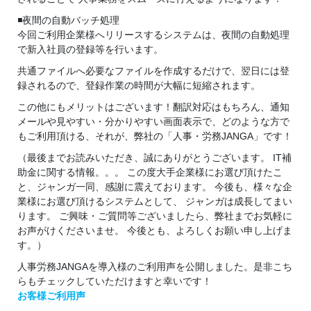
◾夜間の自動バッチ処理
今回ご利用企業様へリリースするシステムは、夜間の自動処理
で新入社員の登録等を行います。
共通ファイルへ必要なファイルを作成するだけで、翌日には登
録されるので、登録作業の時間が大幅に短縮されます。
この他にもメリットはございます！翻訳対応はもちろん、通知
メールや見やすい・分かりやすい画面表示で、どのような方で
もご利用頂ける、それが、弊社の「人事・労務JANGA」です！
（最後までお読みいただき、誠にありがとうございます。 IT補
助金に関する情報。。。 この度大手企業様にお選び頂けたこ
と、ジャンガ一同、感謝に震えております。 今後も、様々な企
業様にお選び頂けるシステムとして、 ジャンガは成長してまい
ります。 ご興味・ご質問等ございましたら、弊社までお気軽に
お声がけくださいませ。 今後とも、よろしくお願い申し上げま
す。）
人事労務JANGAを導入様のご利用声を公開しました。是非こち
らもチェックしていただけますと幸いです！
お客様ご利用声