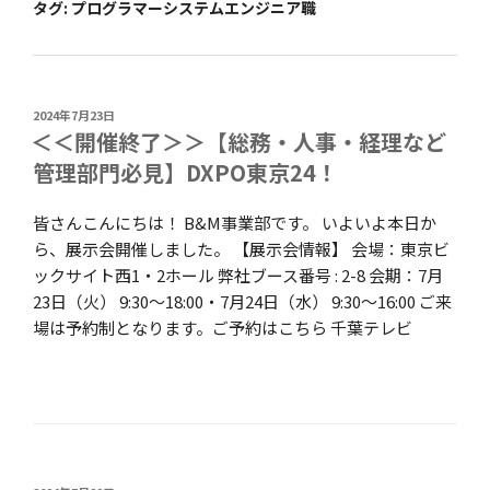
タグ:
プログラマーシステムエンジニア職
投
2024年7月23日
稿
＜＜開催終了＞＞【総務・人事・経理など
日:
管理部門必見】DXPO東京24！
皆さんこんにちは！ B&M事業部です。 いよいよ本日か
ら、展示会開催しました。 【展示会情報】 会場：東京ビ
ックサイト西1・2ホール 弊社ブース番号 : 2-8 会期：7月
23日（火） 9:30～18:00・7月24日（水） 9:30～16:00 ご来
場は予約制となります。ご予約はこちら 千葉テレビ