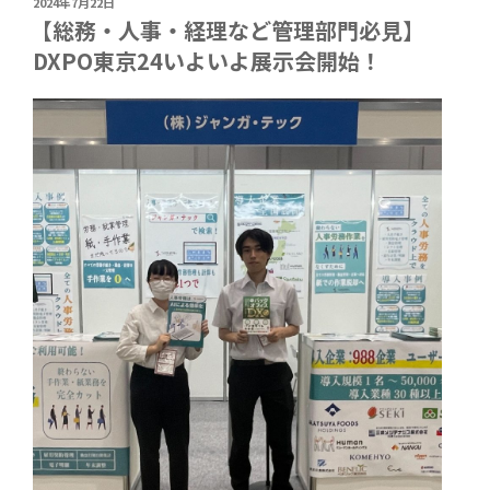
投
2024年7月22日
稿
【総務・人事・経理など管理部門必見】
日:
DXPO東京24いよいよ展示会開始！