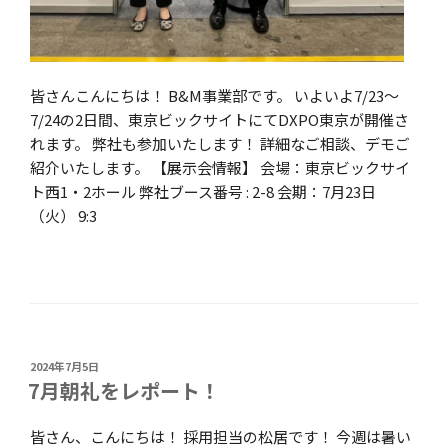
皆さんこんにちは！ B&M事業部です。 いよいよ7/23～
7/24の2日間、東京ビックサイトにてDXPO東京が開催さ
れます。 弊社も参加いたします！ 詳細なご相談、デモご
紹介いたします。 【展示会情報】 会場：東京ビックサイ
ト西1・2ホール 弊社ブース番号 : 2-8 会期：7月23日
（火） 9:3
投
2024年7月5日
稿
7月朝礼をレポート！
日:
皆さん、こんにちは！ 採用担当の松居です！ 今週は暑い