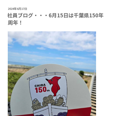
投
2024年6月17日
稿
社員ブログ・・・6月15日は千葉県150年
日:
周年！