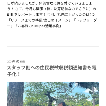
日が続きましたが、体調管理に気を付けていきましょ
う！ さて、今月も緊張（特に決算期前なのでさらに）の
朝礼をレポートします！ 今回、話題に上がったのは2つ。
「リリースまでの準備/当日のイメージ」「トップリーダ
ー」「お客様のsurupas活用事例」
投
2024年6月20日
稿
スタッフ側への住民税徴収税額通知書も電
日:
子化！