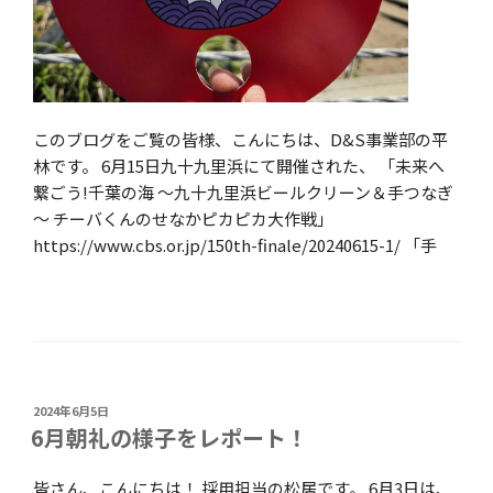
このブログをご覧の皆様、こんにちは、D&S事業部の平
林です。 6月15日九十九里浜にて開催された、 「未来へ
繋ごう!千葉の海 ～九十九里浜ビールクリーン＆手つなぎ
～ チーバくんのせなかピカピカ大作戦」
https://www.cbs.or.jp/150th-finale/20240615-1/ 「手
投
2024年6月5日
稿
6月朝礼の様子をレポート！
日:
皆さん、こんにちは！ 採用担当の松居です。 6月3日は、