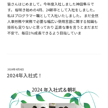
皆さんはじめまして。今年度入社しました神田隼斗で
す。 桜咲き始めの4月、24新卒として入社をしました。
私はプログラマー職として入社いたしました。 まだ全然
人事労務や実務で必要な幅広い使用言語に関する知識も
技術も足りないと思っており 正直な事を言うとまだまだ
不安で、毎日1％成長できるよう目指していま
投
2024年4月4日
稿
2024年入社式！
日: