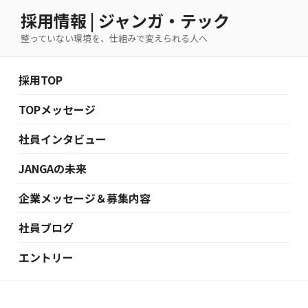
コ
採用情報 | ジャンガ・テック
ン
整っていない環境を、仕組みで変えられる人へ
テ
ン
ツ
採用TOP
へ
ス
TOPメッセージ
キ
社員インタビュー
ッ
プ
JANGAの未来
企業メッセージ＆募集内容
社員ブログ
エントリー