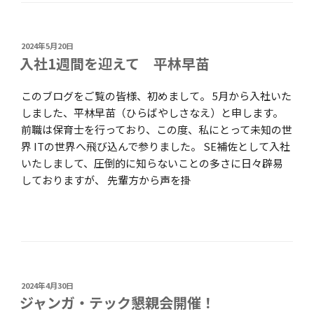
投
2024年5月20日
稿
入社1週間を迎えて 平林早苗
日:
このブログをご覧の皆様、初めまして。 5月から入社いた
しました、平林早苗（ひらばやしさなえ）と申します。
前職は保育士を行っており、この度、私にとって未知の世
界 ITの世界へ飛び込んで参りました。 SE補佐として入社
いたしまして、圧倒的に知らないことの多さに日々辟易
しておりますが、 先輩方から声を掛
投
2024年4月30日
稿
ジャンガ・テック懇親会開催！
日: