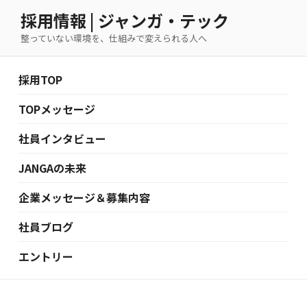
コ
採用情報 | ジャンガ・テック
ン
整っていない環境を、仕組みで変えられる人へ
テ
ン
ツ
採用TOP
へ
ス
TOPメッセージ
キ
社員インタビュー
ッ
プ
JANGAの未来
企業メッセージ＆募集内容
社員ブログ
エントリー