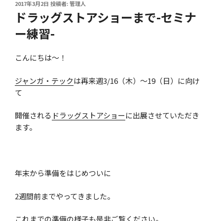
投
2017年3月2日
投稿者:
管理人
稿
ドラッグストアショーまで-セミナ
日:
ー練習-
こんにちは～！
ジャンガ・テック
は再来週3/16（木）～19（日）に向け
て
開催される
ドラッグストアショー
に出展させていただき
ます。
年末から準備をはじめついに
2週間前までやってきました。
これまでの準備の様子も是非ご覧ください。