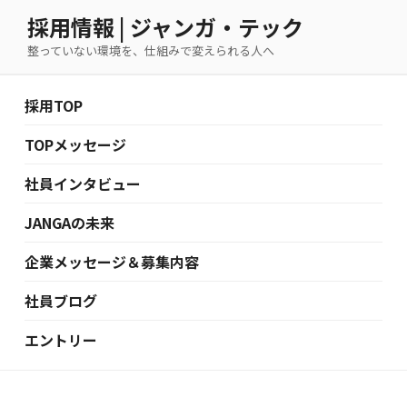
コ
採用情報 | ジャンガ・テック
ン
整っていない環境を、仕組みで変えられる人へ
テ
ン
ツ
採用TOP
へ
ス
TOPメッセージ
キ
社員インタビュー
ッ
プ
JANGAの未来
企業メッセージ＆募集内容
社員ブログ
エントリー