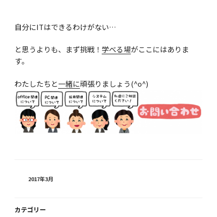
自分にITはできるわけがない…
と思うよりも、まず挑戦！
学べる場
がここにはありま
す。
わたしたちと
一緒に
頑張りましょう(^o^)
カ
2017年3月
テ
ゴ
リ
カテゴリー
ー