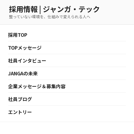
コ
採用情報 | ジャンガ・テック
ン
整っていない環境を、仕組みで変えられる人へ
テ
ン
ツ
採用TOP
へ
ス
TOPメッセージ
キ
社員インタビュー
ッ
プ
JANGAの未来
企業メッセージ＆募集内容
社員ブログ
エントリー