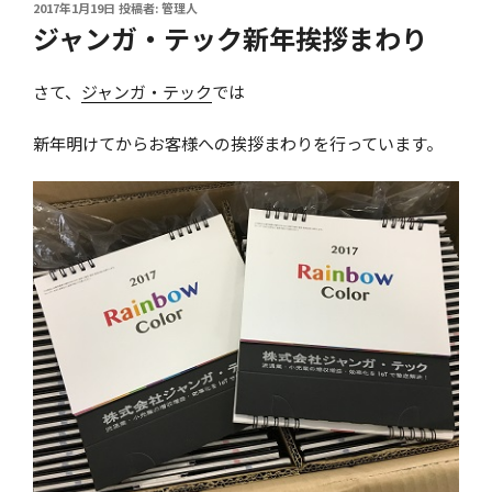
投
2017年1月19日
投稿者:
管理人
稿
ジャンガ・テック新年挨拶まわり
日:
さて、
ジャンガ・テック
では
新年明けてからお客様への挨拶まわりを行っています。