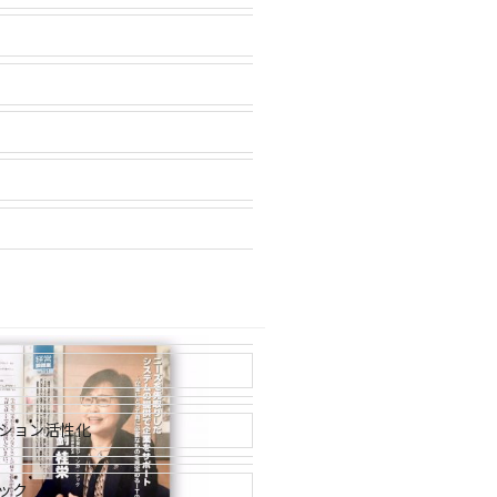
ション活性化
ック