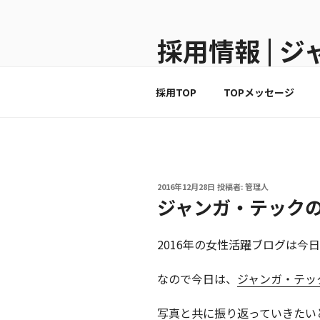
コ
ン
採用情報 | 
テ
ン
整っていない環境を、仕組みで
ツ
採用TOP
TOPメッセージ
へ
ス
キ
ッ
プ
投
2016年12月28日
投稿者:
管理人
稿
ジャンガ・テックの
日:
2016年の女性活躍ブログは今
なので今日は、
ジャンガ・テッ
写真と共に振り返っていきたいと