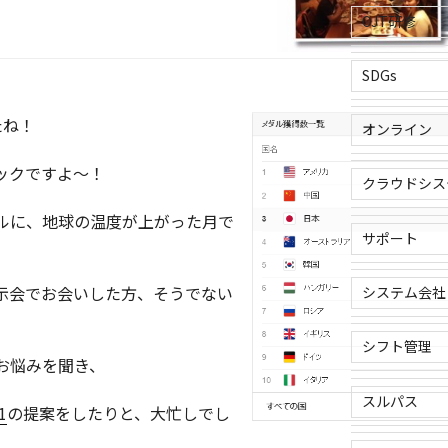
OJT研修
SDGs
たね！
オンライン
ックですよ～！
クラウドシス
ルに、地球の温度が上がった月で
サポート
示会でお会いした方、そうでない
システム会社
シフト管理
お悩みを聞き、
スルパス
1
の提案をしたりと、大忙しでし