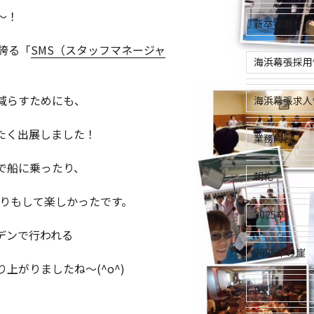
～！
新卒採用サイ
誇る「
SMS（スタッフマネージャ
海浜幕張採用
減らすためにも、
海浜幕張求人
たく出展しました！
業務内容
で船に乗ったり、
朝礼
たりもして楽しかったです。
2025卒
デンで行われる
2025年の崖
上がりましたね～(^o^)
DX