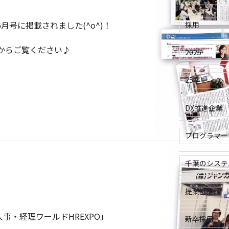
月号に掲載されました(^o^)！
採用
からご覧ください♪
2025
25卒
DX推進企業
プログラマー
千葉のシステ
提案営業職
・人事・経理ワールドHREXPO」
新卒採用